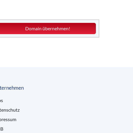
Domain übernehmen!
ternehmen
bs
tenschutz
pressum
B