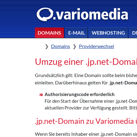
DOMAINS
E-MAIL
WEBHOSTING
D
Home
Domains
Providerwechsel
Umzug einer .jp.net-Doma
Grundsätzlich gilt: Eine Domain sollte beim bi
einleiten. Darüberhinaus gelten für
.jp.net-Doma
Authorisierungscode erforderlich
Für den Start der Übernahme einer .jp.net-Do
aktuellen Provider zur Verfügung gestellt. 
.jp.net-Domain zu Variomedi
Wenn Sie bereits Inhaber einer .jp.net-Domain s