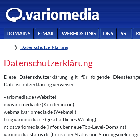
DOMAINS
E-MAIL
WEBHOSTING
DNS
SSL
R
Home
Datenschutzerklärung
Datenschutzerklärung
Diese Datenschutzerklärung gilt für folgende Diensteang
Datenschutzerklärung verweisen:
variomedia.de (Website)
my.variomedia.de (Kundenmenü)
webmail.variomedia.de (Webmail)
blog.variomedia.de (geschäftliches Weblog)
ntlds.variomedia.de (Infos über neue Top-Level-Domains)
variomedia-status.de (Infos über Status und Störungsmeldunge