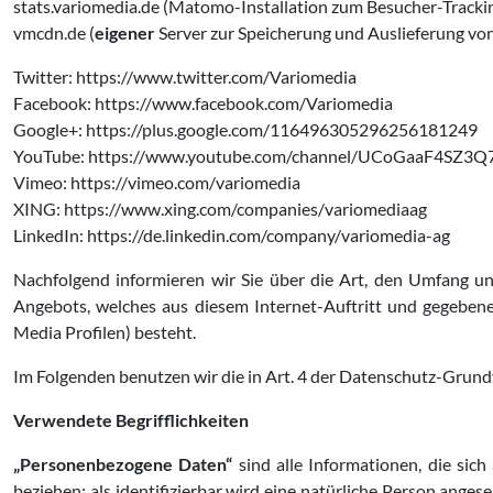
stats.variomedia.de (Matomo-Installation zum Besucher-Trackin
vmcdn.de (
eigener
Server zur Speicherung und Auslieferung vo
Twitter: https://www.twitter.com/Variomedia
Facebook: https://www.facebook.com/Variomedia
Google+: https://plus.google.com/116496305296256181249
YouTube: https://www.youtube.com/channel/UCoGaaF4SZ
Vimeo: https://vimeo.com/variomedia
XING: https://www.xing.com/companies/variomediaag
LinkedIn: https://de.linkedin.com/company/variomedia-ag
Nachfolgend informieren wir Sie über die Art, den Umfang 
Angebots, welches aus diesem Internet-Auftritt und gegebenen
Media Profilen) besteht.
Im Folgenden benutzen wir die in Art. 4 der Datenschutz-Grun
Verwendete Begrifflichkeiten
„Personenbezogene Daten“
sind alle Informationen, die sich 
beziehen; als identifizierbar wird eine natürliche Person ange