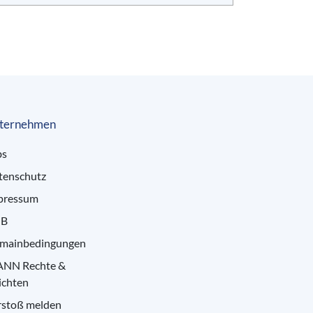
ternehmen
bs
tenschutz
pressum
B
mainbedingungen
ANN Rechte &
ichten
rstoß melden