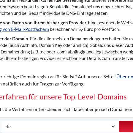
 Domain.
Neukunden können die Bestellung auf unserer Webseite ab
em System beauftragen. Sobald die Domain bei uns eingerichtet ist, k
ichten und bei Bedarf individuelle DNS-Einträge setzen.
e von Daten von Ihrem bisherigen Provider.
Eine bestehende Webse
 von E-Mail-Postfächern
berechnen wir 5,- Euro pro Postfach.
fer der Domain.
Für die allermeisten Domainendungen erhalten Sie m
ode (auch Authinfo, Domain Key oder ähnlich). Sobald uns dieser Au
en Domainendung (z.B. .de oder .com) abhängig und liegt zwischen we
bei Ihrem bisherigen Provider erreichbar. Für Details zum Transferve
r richtige Domainregistrar für Sie ist? Auf unserer Seite "
Über u
 natürlich auch für Fragen zur Verfügung.
erfahren für unsere Top-Level-Domains
h; die Verfahren unterscheiden sich dabei aber je nach Domainen