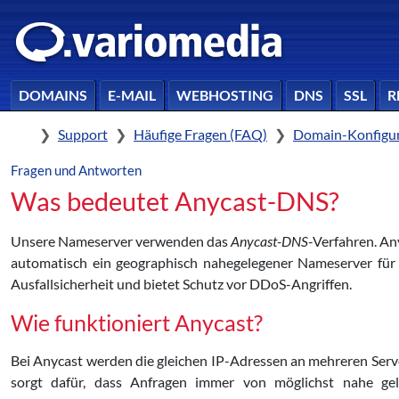
DOMAINS
E-MAIL
WEBHOSTING
DNS
SSL
R
Home
Support
Häufige Fragen (FAQ)
Domain-Konfigur
Fragen und Antworten
Was bedeutet Anycast-DNS?
Unsere Nameserver verwenden das
Anycast-DNS
-Verfahren. An
automatisch ein geographisch nahegelegener Nameserver für 
Ausfallsicherheit und bietet Schutz vor DDoS-Angriffen.
Wie funktioniert Anycast?
Bei Anycast werden die gleichen IP-Adressen an mehreren Ser
sorgt dafür, dass Anfragen immer von möglichst nahe gel