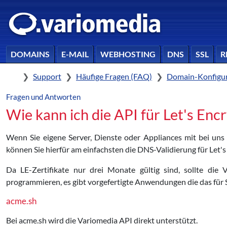
DOMAINS
E-MAIL
WEBHOSTING
DNS
SSL
R
Home
Support
Häufige Fragen (FAQ)
Domain-Konfigur
Fragen und Antworten
Wie kann ich die API für Let's Enc
Wenn Sie eigene Server, Dienste oder Appliances mit bei uns 
können Sie hierfür am einfachsten die DNS-Validierung für Let'
Da LE-Zertifikate nur drei Monate gültig sind, sollte die
programmieren, es gibt vorgefertigte Anwendungen die das für
acme.sh
Bei acme.sh wird die Variomedia API direkt unterstützt.