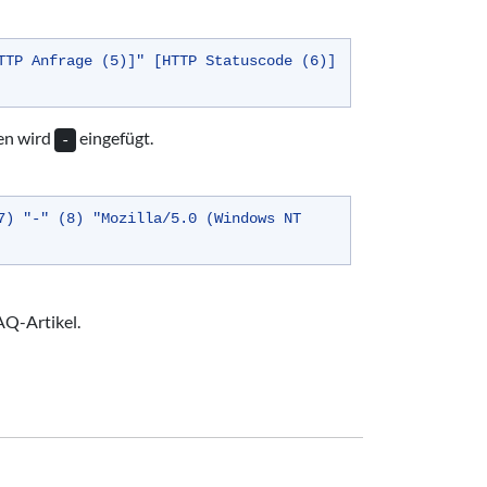
TTP Anfrage (5)]" [HTTP Statuscode (6)]
ten wird
eingefügt.
-
7) "-" (8) "Mozilla/5.0 (Windows NT
AQ-Artikel.