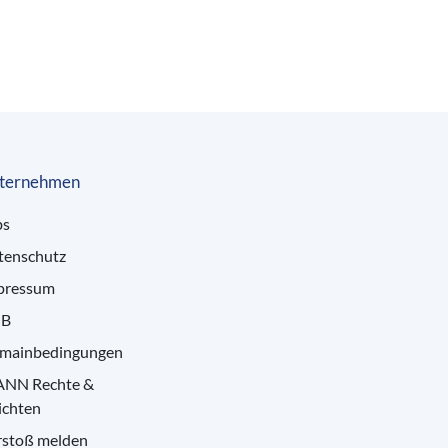
ternehmen
bs
tenschutz
pressum
B
mainbedingungen
ANN Rechte &
ichten
rstoß melden