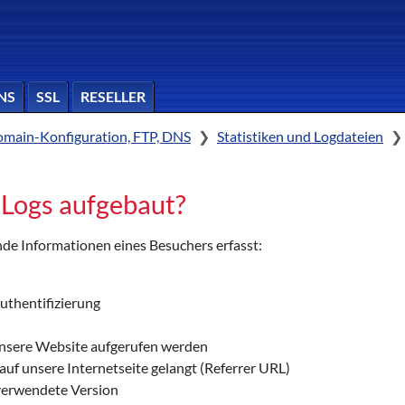
NS
SSL
RESELLER
main-Konfiguration, FTP, DNS
Statistiken und Logdateien
 Logs aufgebaut?
de Informationen eines Besuchers erfasst:
uthentifizierung
unsere Website aufgerufen werden
uf unsere Internetseite gelangt (Referrer URL)
verwendete Version