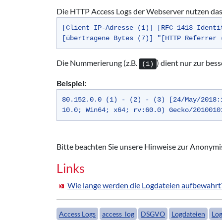
Die HTTP Access Logs der Webserver nutzen das 
[Client IP-Adresse (1)] [RFC 1413 Identi
[übertragene Bytes (7)] "[HTTP Referrer 
Die Nummerierung (z.B.
) dient nur zur be
(1)
Beispiel:
80.152.0.0 (1) - (2) - (3) [24/May/2018:
10.0; Win64; x64; rv:60.0) Gecko/2010010
Bitte beachten Sie unsere Hinweise zur Anonymi
Links
Wie lange werden die Logdateien aufbewahrt
Access Logs
access_log
DSGVO
Logdateien
Log