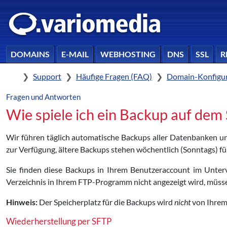
DOMAINS
E-MAIL
WEBHOSTING
DNS
SSL
R
Home
Support
Häufige Fragen (FAQ)
Domain-Konfigur
Fragen und Antworten
Wie spiele ich ein Backup auf dem 
Wir führen täglich automatische Backups aller Datenbanken u
zur Verfügung, ältere Backups stehen wöchentlich (Sonntags) fü
Sie finden diese Backups in Ihrem Benutzeraccount im Unterv
Verzeichnis in Ihrem FTP-Programm nicht angezeigt wird, müssen 
Hinweis:
Der Speicherplatz für die Backups wird
nicht
von Ihrem
Wiederherstellung per SFTP