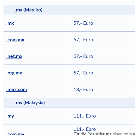
.mx (Mexiko)
.mx
57,- Euro
.com.mx
57,- Euro
.net.mx
57,- Euro
.org.mx
57,- Euro
.mex.com
18,- Euro
.my (Malaysia)
.my
111,- Euro
111,- Euro
.com.my
Für die Registrierung einer .com