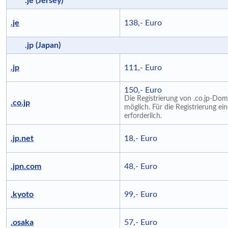
.je (Jersey)
.je
138,- Euro
.jp (Japan)
.jp
111,- Euro
150,- Euro
Die Registrierung von .co.jp-Dom
.co.jp
möglich. Für die Registrierung ei
erforderlich.
.jp.net
18,- Euro
.jpn.com
48,- Euro
.kyoto
99,- Euro
.osaka
57,- Euro