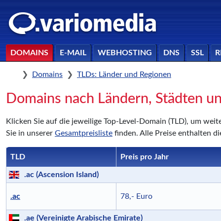
DOMAINS
E-MAIL
WEBHOSTING
DNS
SSL
R
Home
Domains
TLDs: Länder und Regionen
Domains nach Ländern, Städten u
Klicken Sie auf die jeweilige Top-Level-Domain (TLD), um wei
Sie in unserer
Gesamtpreisliste
finden. Alle Preise enthalten d
TLD
Preis pro Jahr
.ac (Ascension Island)
.ac
78,- Euro
.ae (Vereinigte Arabische Emirate)