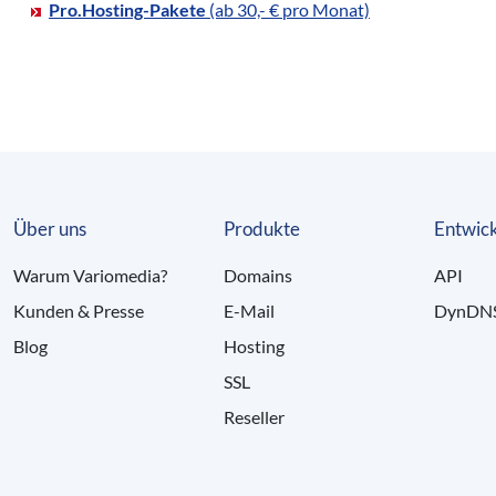
Pro.Hosting-Pakete
(ab 30,- € pro Monat)
Über uns
Produkte
Entwick
Warum Variomedia?
Domains
API
Kunden & Presse
E-Mail
DynDN
Blog
Hosting
SSL
Reseller