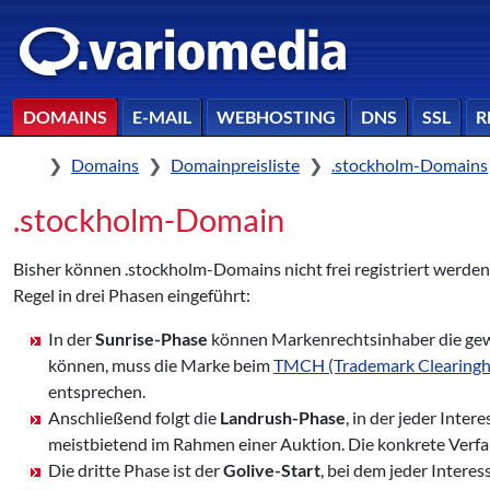
DOMAINS
E-MAIL
WEBHOSTING
DNS
SSL
R
Home
Domains
Domainpreisliste
.stockholm-Domains
.stockholm-Domain
Bisher können .stockholm-Domains nicht frei registriert werden
Regel in drei Phasen eingeführt:
In der
Sunrise-Phase
können Markenrechtsinhaber die gew
können, muss die Marke beim
TMCH (Trademark Clearingh
entsprechen.
Anschließend folgt die
Landrush-Phase
, in der jeder Inte
meistbietend im Rahmen einer Auktion. Die konkrete Verf
Die dritte Phase ist der
Golive-Start
, bei dem jeder Intere