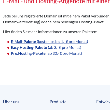
E-Mail- und Hosting-Angebote mit eine
Jede bei uns registrierte Domain ist mit einem Paket verbunden
Domainweiterleitung) oder einem beliebigen Hosting-Paket.
Hier finden Sie mehr Informationen zu unseren Paketen:
E-Mail-Pakete
(kostenlos bis 1,- € pro Monat)
Easy.Hosting-Pakete
(ab 3,- € pro Monat)
Pro.Hosting-Pakete
(ab 30,- € pro Monat)
Über uns
Produkte
Entwick