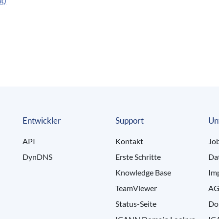
t)
Entwickler
Support
Un
API
Kontakt
Jo
DynDNS
Erste Schritte
Da
Knowledge Base
Im
TeamViewer
AG
Status-Seite
Do