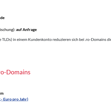
nde
öschung):
auf Anfrage
TLDs) in einem Kundenkonto reduzieren sich bei .ro-Domains die
.ro-Domains
im
,- Euro pro Jahr)