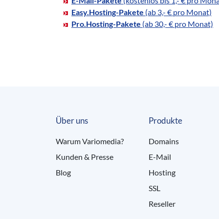
E-Mail-Pakete
(kostenlos bis 1,- € pro Mona
Easy.Hosting-Pakete
(ab 3,- € pro Monat)
Pro.Hosting-Pakete
(ab 30,- € pro Monat)
Über uns
Produkte
Warum Variomedia?
Domains
Kunden & Presse
E-Mail
Blog
Hosting
SSL
Reseller