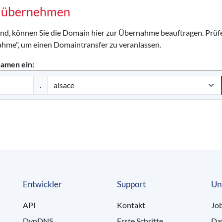
a übernehmen
ind, können Sie die Domain hier zur Übernahme beauftragen. Prüfe
ahme", um einen Domaintransfer zu veranlassen.
namen ein:
.
Entwickler
Support
Un
API
Kontakt
Jo
DynDNS
Erste Schritte
Da