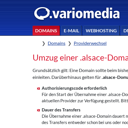
DOMAINS
E-MAIL
WEBHOSTING
D
Home
Domains
Providerwechsel
Umzug einer .alsace-Doma
Grundsätzlich gilt: Eine Domain sollte beim bi
einleiten. Darüberhinaus gelten für
.alsace-Dom
Authorisierungscode erforderlich
Für den Start der Übernahme einer .alsace-Do
aktuellen Provider zur Verfügung gestellt. 
Dauer des Transfers
Die Übernahme einer .alsace-Domain dauert m
des Transfers entweder schon bei uns oder noch