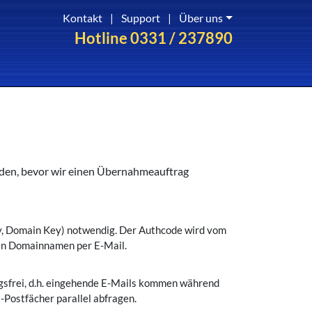
Kontakt
|
Support
|
Über uns
Hotline 0331 / 237890
)
erden, bevor wir einen Übernahmeauftrag
ey, Domain Key) notwendig. Der Authcode wird vom
den Domainnamen per E-Mail.
gsfrei, d.h. eingehende E-Mails kommen während
l-Postfächer parallel abfragen.