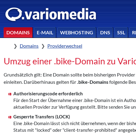
DOMAINS
E-MAIL
WEBHOSTING
DNS
SSL
R
Home
Domains
Providerwechsel
Umzug einer .bike-Domain zu Vari
Grundsätzlich gilt: Eine Domain sollte beim bisherigen Provid
einleiten. Darüberhinaus gelten für
.bike-Domains
folgende Bes
Authorisierungscode erforderlich
Für den Start der Übernahme einer .bike-Domain ist ein Auth
aktuellen Provider zur Verfügung gestellt. Bitte senden Si
Gesperrte Transfers (LOCK)
Eine .bike-Domain lässt sich nicht übernehmen, wenn der bish
Status mit "locked" oder "client-transfer-prohibited" angege