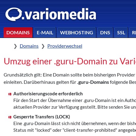
DOMAINS
E-MAIL
WEBHOSTING
DNS
SSL
R
Home
Domains
Providerwechsel
Umzug einer .guru-Domain zu Var
Grundsätzlich gilt: Eine Domain sollte beim bisherigen Provid
einleiten. Darüberhinaus gelten für
.guru-Domains
folgende Be
Authorisierungscode erforderlich
Für den Start der Übernahme einer .guru-Domain ist ein Auth
aktuellen Provider zur Verfügung gestellt. Bitte senden Si
Gesperrte Transfers (LOCK)
Eine .guru-Domain lässt sich nicht übernehmen, wenn der bish
Status mit "locked" oder "client-transfer-prohibited" angege