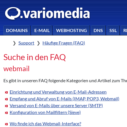
DOMAINS
E-MAIL
WEBHOSTING
DNS
SSL
R
Home
Support
Häufige Fragen (FAQ)
Suche in den FAQ
webmail
Es gibt in unseren FAQ folgende Kategorien und Artikel zum T
Einrichtung und Verwaltung von E-Mail-Adressen
Empfang und Abruf von E-Mails (IMAP, POP3, Webmail)
Versand von E-Mails über unsere Server (SMTP)
Konfiguration von Mailfiltern (Sieve)
Wo finde ich das Webmail-Interface?