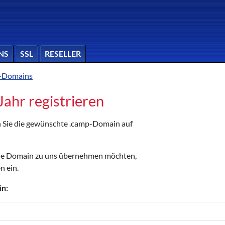
NS
SSL
RESELLER
-Domains
Jahr registrieren
en Sie die gewünschte .camp-Domain auf
die Domain zu uns übernehmen möchten,
n ein.
in: