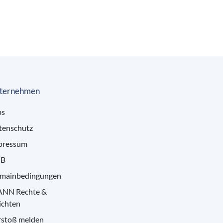
ternehmen
bs
tenschutz
pressum
B
mainbedingungen
ANN Rechte &
ichten
rstoß melden