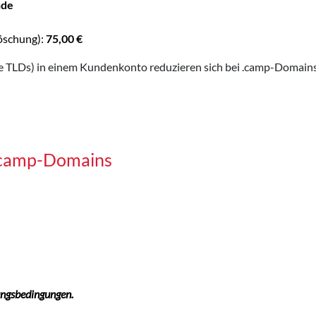
nde
öschung):
75,00 €
 TLDs) in einem Kundenkonto reduzieren sich bei .camp-Domains 
 .camp-Domains
ungsbedingungen.