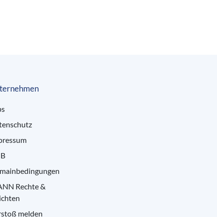
ternehmen
bs
tenschutz
pressum
B
mainbedingungen
ANN Rechte &
ichten
rstoß melden