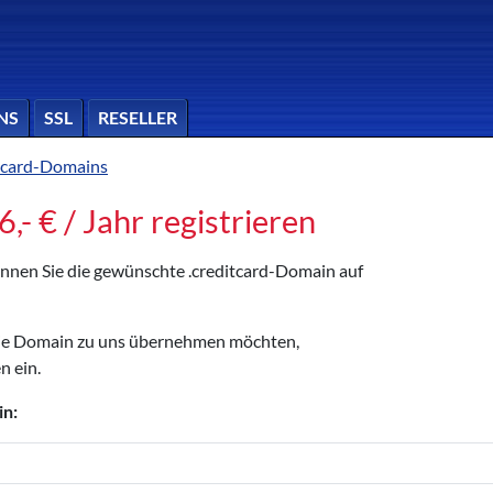
NS
SSL
RESELLER
itcard-Domains
,- € / Jahr registrieren
können Sie die gewünschte .creditcard-Domain auf
die Domain zu uns übernehmen möchten,
n ein.
in: