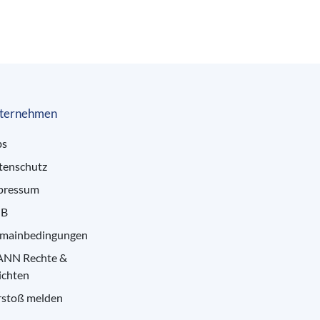
ternehmen
bs
tenschutz
pressum
B
mainbedingungen
ANN Rechte &
ichten
rstoß melden