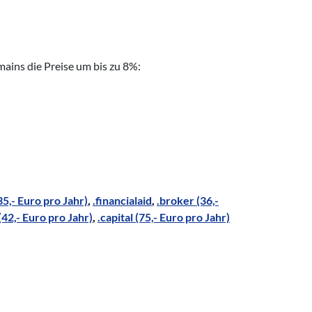
ains die Preise um bis zu 8%:
5,- Euro pro Jahr)
,
.financialaid
,
.broker (36,-
(42,- Euro pro Jahr)
,
.capital (75,- Euro pro Jahr)