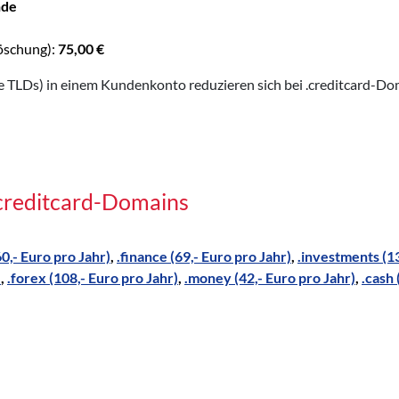
nde
öschung):
75,00 €
TLDs) in einem Kundenkonto reduzieren sich bei .creditcard-Dom
.creditcard-Domains
60,- Euro pro Jahr)
,
.finance (69,- Euro pro Jahr)
,
.investments (13
)
,
.forex (108,- Euro pro Jahr)
,
.money (42,- Euro pro Jahr)
,
.cash 