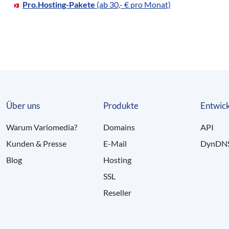
Pro.Hosting-Pakete
(ab 30,- € pro Monat)
Über uns
Produkte
Entwick
Warum Variomedia?
Domains
API
Kunden & Presse
E-Mail
DynDN
Blog
Hosting
SSL
Reseller