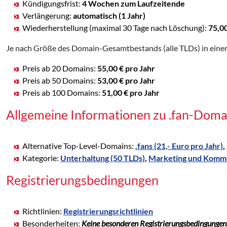
Kündigungsfrist:
4 Wochen zum Laufzeitende
Verlängerung:
automatisch (1 Jahr)
Wiederherstellung (maximal 30 Tage nach Löschung):
75,0
Je nach Größe des Domain-Gesamtbestands (alle TLDs) in einem
Preis ab 20 Domains:
55,00 € pro Jahr
Preis ab 50 Domains:
53,00 € pro Jahr
Preis ab 100 Domains:
51,00 € pro Jahr
Allgemeine Informationen zu .fan-Doma
Alternative Top-Level-Domains:
.fans (21,- Euro pro Jahr)
,
Kategorie:
Unterhaltung (50 TLDs)
,
Marketing und Kommu
Registrierungsbedingungen
Richtlinien:
Registrierungsrichtlinien
Besonderheiten:
Keine besonderen Registrierungsbedingungen