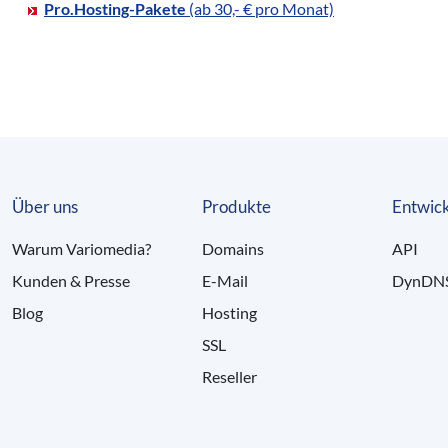
Pro.Hosting-Pakete
(ab 30,- € pro Monat)
Über uns
Produkte
Entwick
Warum Variomedia?
Domains
API
Kunden & Presse
E-Mail
DynDN
Blog
Hosting
SSL
Reseller