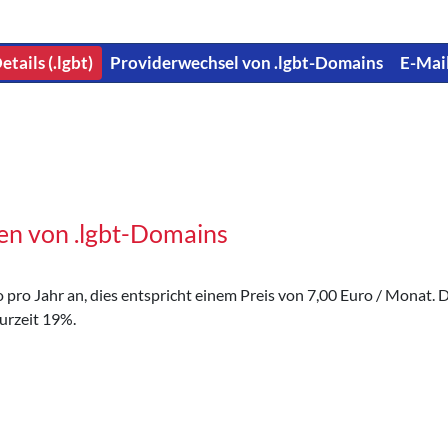
etails (.lgbt)
Providerwechsel von .lgbt-Domains
E-Mai
en von .lgbt-Domains
pro Jahr an, dies entspricht einem Preis von 7,00 Euro / Monat. Di
urzeit 19%.