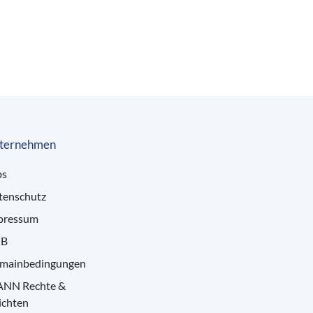
ternehmen
bs
tenschutz
pressum
B
mainbedingungen
ANN Rechte &
ichten