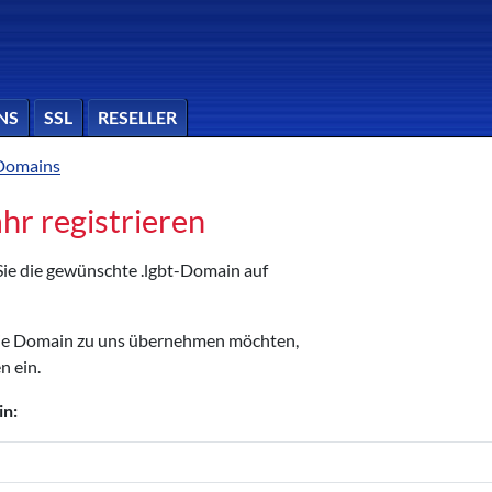
NS
SSL
RESELLER
-Domains
ahr registrieren
 Sie die gewünschte .lgbt-Domain auf
die Domain zu uns übernehmen möchten,
n ein.
in: