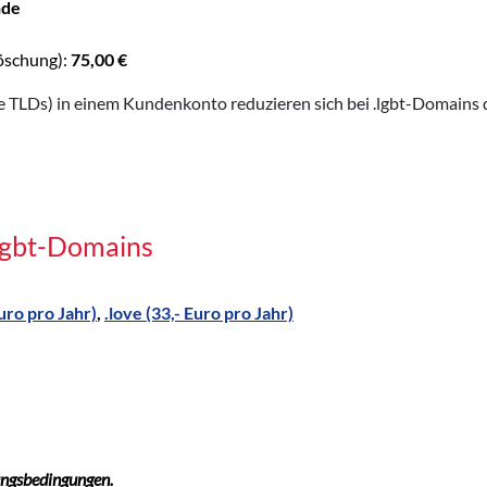
nde
öschung):
75,00 €
TLDs) in einem Kundenkonto reduzieren sich bei .lgbt-Domains d
.lgbt-Domains
Euro pro Jahr)
,
.love (33,- Euro pro Jahr)
ungsbedingungen.