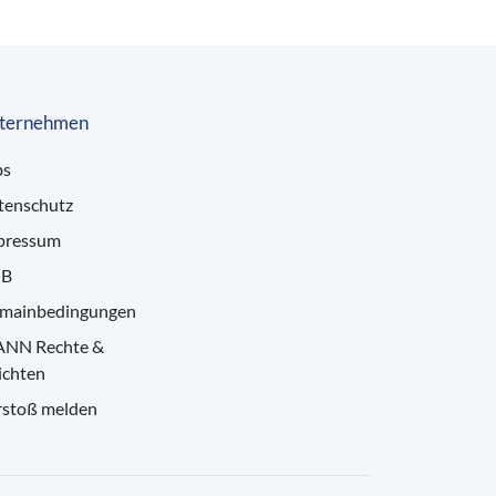
ternehmen
bs
tenschutz
pressum
B
mainbedingungen
ANN Rechte &
ichten
rstoß melden