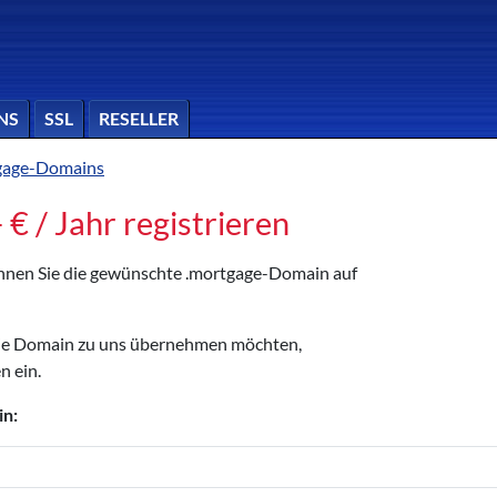
NS
SSL
RESELLER
gage-Domains
€ / Jahr registrieren
können Sie die gewünschte .mortgage-Domain auf
die Domain zu uns übernehmen möchten,
n ein.
in: