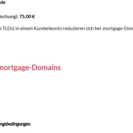
nde
öschung):
75,00 €
TLDs) in einem Kundenkonto reduzieren sich bei .mortgage-Doma
 .mortgage-Domains
ungsbedingungen.