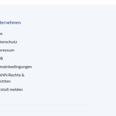
ternehmen
bs
tenschutz
pressum
B
mainbedingungen
ANN Rechte &
ichten
rstoß melden