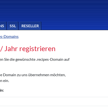
NS
SSL
RESELLER
pes-Domains
/ Jahr registrieren
nen Sie die gewünschte .recipes-Domain auf
die Domain zu uns übernehmen möchten,
n ein.
in: