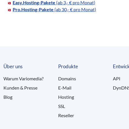
Easy.Hosting-Pakete
(ab 3,- € pro Monat)
Pro.Hosting-Pakete
(ab 30,- € pro Monat)
Über uns
Produkte
Entwick
Warum Variomedia?
Domains
API
Kunden & Presse
E-Mail
DynDN
Blog
Hosting
SSL
Reseller