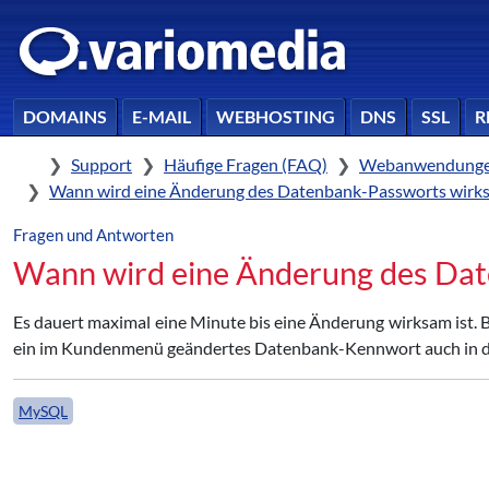
DOMAINS
E-MAIL
WEBHOSTING
DNS
SSL
R
Home
Support
Häufige Fragen (FAQ)
Webanwendunge
Wann wird eine Änderung des Datenbank-Passworts wirk
Fragen und Antworten
Wann wird eine Änderung des Da
Es dauert maximal eine Minute bis eine Änderung wirksam ist. Bi
ein im Kundenmenü geändertes Datenbank-Kennwort auch in die
MySQL