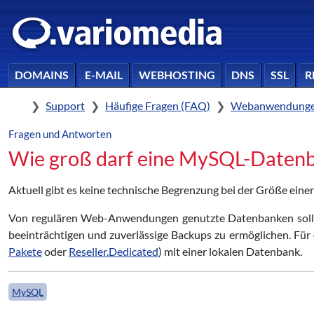
DOMAINS
E-MAIL
WEBHOSTING
DNS
SSL
R
Home
Support
Häufige Fragen (FAQ)
Webanwendunge
Fragen und Antworten
Wie groß darf eine MySQL-Datenb
Aktuell gibt es keine technische Begrenzung bei der Größe ei
Von regulären Web-Anwendungen genutzte Datenbanken sollte
beeinträchtigen und zuverlässige Backups zu ermöglichen. Für
Pakete
oder
Reseller.Dedicated
) mit einer lokalen Datenbank.
MySQL