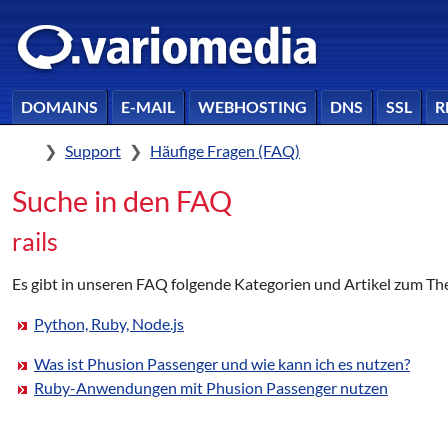
DOMAINS
E-MAIL
WEBHOSTING
DNS
SSL
R
Home
Support
Häufige Fragen (FAQ)
Suche in den FAQ
rails
Es gibt in unseren FAQ folgende Kategorien und Artikel zum The
Python, Ruby, Node.js
Was ist Phusion Passenger und wie kann ich es nutzen?
Ruby-Anwendungen mit Phusion Passenger nutzen