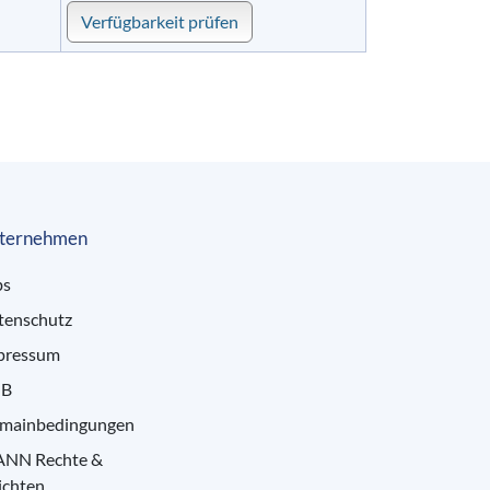
Verfügbarkeit prüfen
ternehmen
bs
tenschutz
pressum
B
mainbedingungen
ANN Rechte &
ichten