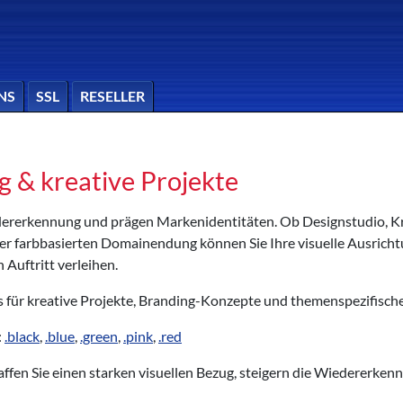
NS
SSL
RESELLER
 & kreative Projekte
ererkennung und prägen Markenidentitäten. Ob Designstudio, Kre
er farbbasierten Domainendung können Sie Ihre visuelle Ausricht
Auftritt verleihen.
s für kreative Projekte, Branding-Konzepte und themenspezifisc
:
.black
,
.blue
,
.green
,
.pink
,
.red
fen Sie einen starken visuellen Bezug, steigern die Wiedererkennb