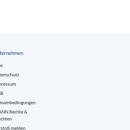
ternehmen
bs
tenschutz
pressum
B
mainbedingungen
ANN Rechte &
ichten
rstoß melden