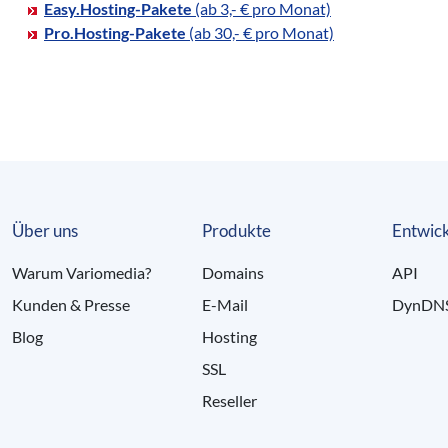
Easy.Hosting-Pakete
(ab 3,- € pro Monat)
Pro.Hosting-Pakete
(ab 30,- € pro Monat)
Über uns
Produkte
Entwick
Warum Variomedia?
Domains
API
Kunden & Presse
E-Mail
DynDN
Blog
Hosting
SSL
Reseller