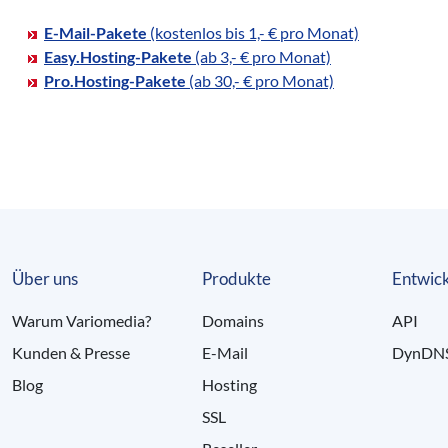
E-Mail-Pakete
(kostenlos bis 1,- € pro Monat)
Easy.Hosting-Pakete
(ab 3,- € pro Monat)
Pro.Hosting-Pakete
(ab 30,- € pro Monat)
Über uns
Produkte
Entwick
Warum Variomedia?
Domains
API
Kunden & Presse
E-Mail
DynDN
Blog
Hosting
SSL