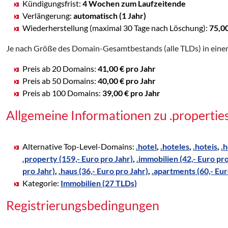
Kündigungsfrist:
4 Wochen zum Laufzeitende
Verlängerung:
automatisch (1 Jahr)
Wiederherstellung (maximal 30 Tage nach Löschung):
75,0
Je nach Größe des Domain-Gesamtbestands (alle TLDs) in einem
Preis ab 20 Domains:
41,00 € pro Jahr
Preis ab 50 Domains:
40,00 € pro Jahr
Preis ab 100 Domains:
39,00 € pro Jahr
Allgemeine Informationen zu .properti
Alternative Top-Level-Domains:
.hotel
,
.hoteles
,
.hoteis
,
.h
.property (159,- Euro pro Jahr)
,
.immobilien (42,- Euro pro
pro Jahr)
,
.haus (36,- Euro pro Jahr)
,
.apartments (60,- Eur
Kategorie:
Immobilien (27 TLDs)
Registrierungsbedingungen