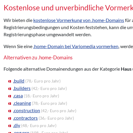
Kostenlose und unverbindliche Vorme
Wir bieten die
kostenlose Vormerkung von .home-Domains
für 
Registrierungsbedingungen und Kosten feststehen, kann die un
Registrierungsphase umgewandelt werden.
Wenn Sie eine
.home-Domain bei Variomedia vormerken
, werde
Alternativen zu .home-Domains
Folgende alternative Domainendungen aus der Kategorie
Haus 
.build
(78,- Euro pro Jahr)
.builders
(42,- Euro pro Jahr)
.casa
(18,- Euro pro Jahr)
.cleaning
(78,- Euro pro Jahr)
.construction
(42,- Euro pro Jahr)
.contractors
(36,- Euro pro Jahr)
.diy
(48,- Euro pro Jahr)
.eng.pro
(198,- Euro pro Jahr)