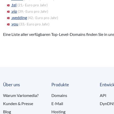
.tel
(21,- Euro pro Jahr)
.vip
(39,- Euro pro Jahr)
.wedding
(42,- Euro pro Jahr)
.you
(33,- Euro pro Jahr)
Eine Liste aller verfügbaren Top-Level-Domains finden Sie in un
Über uns
Produkte
Entwick
Warum Variomedia?
Domains
API
Kunden & Presse
E-Mail
DynDN
Blog
Hosting