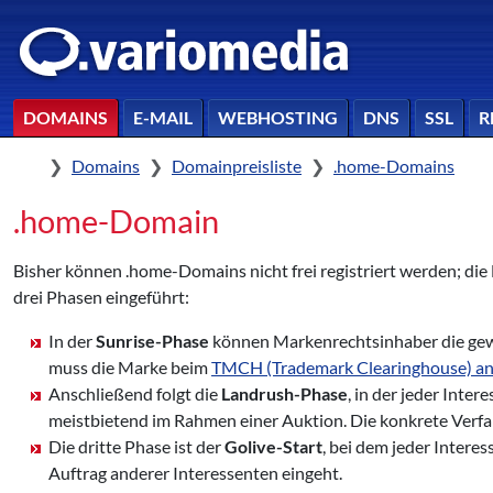
DOMAINS
E-MAIL
WEBHOSTING
DNS
SSL
R
Home
Domains
Domainpreisliste
.home-Domains
.home-Domain
Bisher können .home-Domains nicht frei registriert werden; die
drei Phasen eingeführt:
In der
Sunrise-Phase
können Markenrechtsinhaber die gew
muss die Marke beim
TMCH (Trademark Clearinghouse) a
Anschließend folgt die
Landrush-Phase
, in der jeder Inte
meistbietend im Rahmen einer Auktion. Die konkrete Verf
Die dritte Phase ist der
Golive-Start
, bei dem jeder Intere
Auftrag anderer Interessenten eingeht.