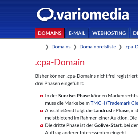
DOMAINS
E-MAIL
WEBHOSTING
D
Home
Domains
Domainpreisliste
.cpa-
.cpa-Domain
Bisher können .cpa-Domains nicht frei registrier
drei Phasen eingeführt:
In der
Sunrise-Phase
können Markenrechtsin
muss die Marke beim
TMCH (Trademark Cle
Anschließend folgt die
Landrush-Phase
, in
meistbietend im Rahmen einer Auktion. Die
Die dritte Phase ist der
Golive-Start
, bei d
Auftrag anderer Interessenten eingeht.